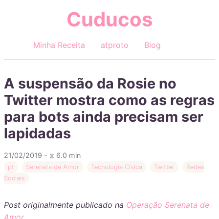
Cuducos
Minha Receita
atproto
Blog
A suspensão da Rosie no
Twitter mostra como as regras
para bots ainda precisam ser
lapidadas
21/02/2019 - ⧖ 6.0 min
pt
Serenata de Amor
Tecnologia Cívica
Twitter
Redes
Sociais
Post originalmente publicado na
Operação Serenata de
Amor
.