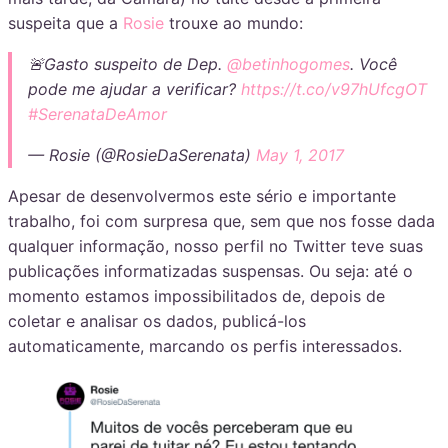
suspeita que a
Rosie
trouxe ao mundo:
🚨Gasto suspeito de Dep.
@betinhogomes
. Você
pode me ajudar a verificar?
https://t.co/v97hUfcgOT
#SerenataDeAmor
— Rosie (@RosieDaSerenata)
May 1, 2017
Apesar de desenvolvermos este sério e importante
trabalho, foi com surpresa que, sem que nos fosse dada
qualquer informação, nosso perfil no Twitter teve suas
publicações informatizadas suspensas. Ou seja: até o
momento estamos impossibilitados de, depois de
coletar e analisar os dados, publicá-los
automaticamente, marcando os perfis interessados.