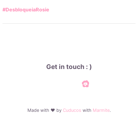
#DesbloqueiaRosie
Get in touch : )
Made with ♥ by
Cuducos
with
Marmite
.