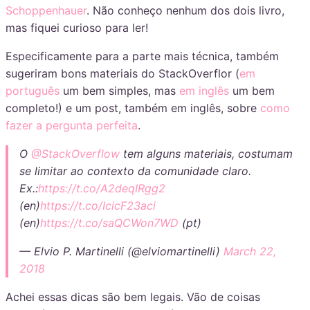
Schoppenhauer
. Não conheço nenhum dos dois livro,
mas fiquei curioso para ler!
Especificamente para a parte mais técnica, também
sugeriram bons materiais do StackOverflor (
em
português
um bem simples, mas
em inglês
um bem
completo!) e um post, também em inglês, sobre
como
fazer a pergunta perfeita
.
O
@StackOverflow
tem alguns materiais, costumam
se limitar ao contexto da comunidade claro.
Ex.:
https://t.co/A2deqIRgg2
(en)
https://t.co/IcicF23aci
(en)
https://t.co/saQCWon7WD
(pt)
— Elvio P. Martinelli (@elviomartinelli)
March 22,
2018
Achei essas dicas são bem legais. Vão de coisas