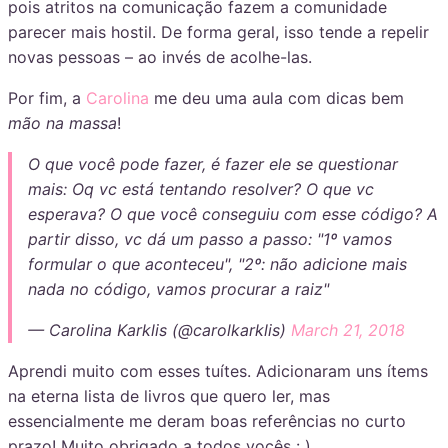
pois atritos na comunicação fazem a comunidade
parecer mais hostil. De forma geral, isso tende a repelir
novas pessoas – ao invés de acolhe-las.
Por fim, a
Carolina
me deu uma aula com dicas bem
mão na massa
!
O que você pode fazer, é fazer ele se questionar
mais: Oq vc está tentando resolver? O que vc
esperava? O que você conseguiu com esse código? A
partir disso, vc dá um passo a passo: "1º vamos
formular o que aconteceu", "2º: não adicione mais
nada no código, vamos procurar a raiz"
— Carolina Karklis (@carolkarklis)
March 21, 2018
Aprendi muito com esses tuítes. Adicionaram uns ítems
na eterna lista de livros que quero ler, mas
essencialmente me deram boas referências no curto
prazo! Muito obrigado a todos vocês : )