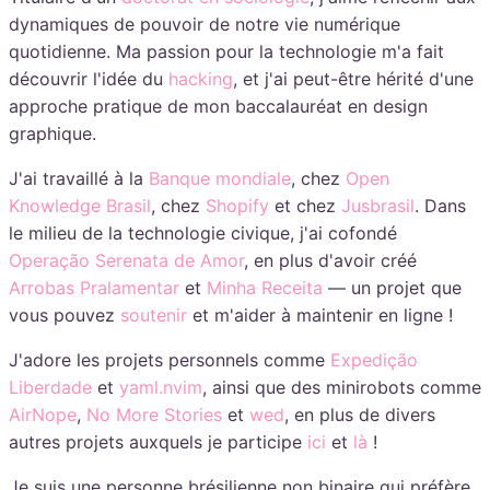
dynamiques de pouvoir de notre vie numérique
quotidienne. Ma passion pour la technologie m'a fait
découvrir l'idée du
hacking
, et j'ai peut-être hérité d'une
approche pratique de mon baccalauréat en design
graphique.
J'ai travaillé à la
Banque mondiale
, chez
Open
Knowledge Brasil
, chez
Shopify
et chez
Jusbrasil
. Dans
le milieu de la technologie civique, j'ai cofondé
Operação Serenata de Amor
, en plus d'avoir créé
Arrobas Pralamentar
et
Minha Receita
— un projet que
vous pouvez
soutenir
et m'aider à maintenir en ligne !
J'adore les projets personnels comme
Expedição
Liberdade
et
yaml.nvim
, ainsi que des minirobots comme
AirNope
,
No More Stories
et
wed
, en plus de divers
autres projets auxquels je participe
ici
et
là
!
Je suis une personne brésilienne non binaire qui préfère