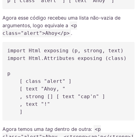
p
 [ class 
"alert"
 ] [ text 
"Ahoy"
 ]
Agora esse código recebeu uma lista não-vazia de
argumentos, logo equivale a
<p
.
class="alert">Ahoy</p>
import Html 
exposing
(
p
,
 strong
,
 text
)
import Html.Attributes 
exposing
(
class
)
p
    [ class 
"alert"
 ]

    [ text 
"Ahoy, "
,
 strong [] [ text 
"cap'n"
 ]

,
 text 
"!"
    ]
Agora temos uma
tag
dentro de outra:
<p
class="alert">Ahoy, <strong>cap'n</strong>!