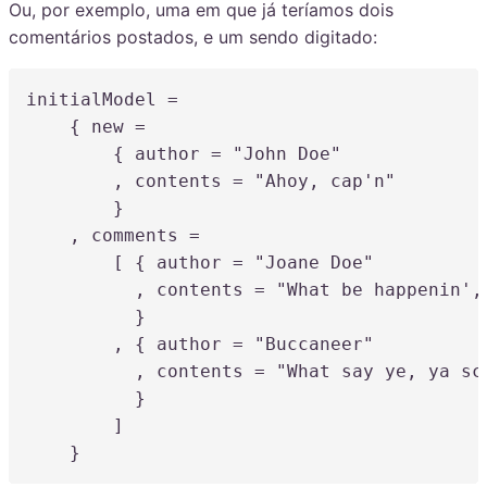
Ou, por exemplo, uma em que já teríamos dois
comentários postados, e um sendo digitado:
initialModel
=
    { new 
=
        { author 
=
"John Doe"
,
 contents 
=
"Ahoy, cap'n"
        }

,
 comments 
=
        [ { author 
=
"Joane Doe"
,
 contents 
=
"What be happenin',
          }

,
 { author 
=
"Buccaneer"
,
 contents 
=
"What say ye, ya sc
          }

        ]

    }