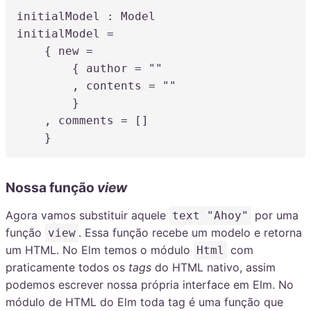
initialModel
:
initialModel
=
    { new 
=
        { author 
=
""
,
 contents 
=
""
        }

,
 comments 
=
 []

    }
Nossa função
view
Agora vamos substituir aquele
por uma
text "Ahoy"
função
. Essa função recebe um modelo e retorna
view
um HTML. No Elm temos o módulo
com
Html
praticamente todos os
tags
do HTML nativo, assim
podemos escrever nossa própria interface em Elm. No
módulo de HTML do Elm toda tag é uma função que