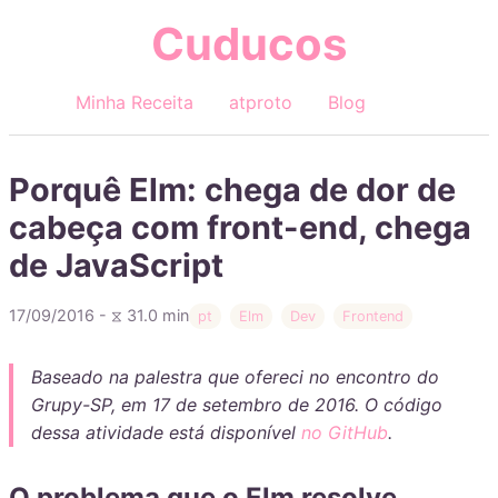
Cuducos
Minha Receita
atproto
Blog
Porquê Elm: chega de dor de
cabeça com front-end, chega
de JavaScript
17/09/2016 - ⧖ 31.0 min
pt
Elm
Dev
Frontend
Baseado na palestra que ofereci no encontro do
Grupy-SP, em 17 de setembro de 2016. O código
dessa atividade está disponível
no GitHub
.
O problema que o Elm resolve