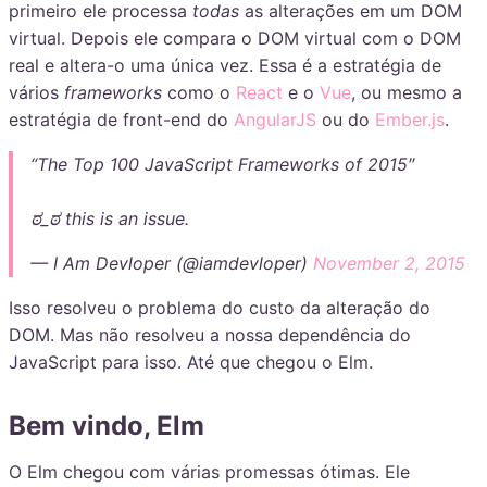
primeiro ele processa
todas
as alterações em um DOM
virtual. Depois ele compara o DOM virtual com o DOM
real e altera-o uma única vez. Essa é a estratégia de
vários
frameworks
como o
React
e o
Vue
, ou mesmo a
estratégia de front-end do
AngularJS
ou do
Ember.js
.
“The Top 100 JavaScript Frameworks of 2015″
ಠ_ಠ this is an issue.
— I Am Devloper (@iamdevloper)
November 2, 2015
Isso resolveu o problema do custo da alteração do
DOM. Mas não resolveu a nossa dependência do
JavaScript para isso. Até que chegou o Elm.
Bem vindo, Elm
O Elm chegou com várias promessas ótimas. Ele