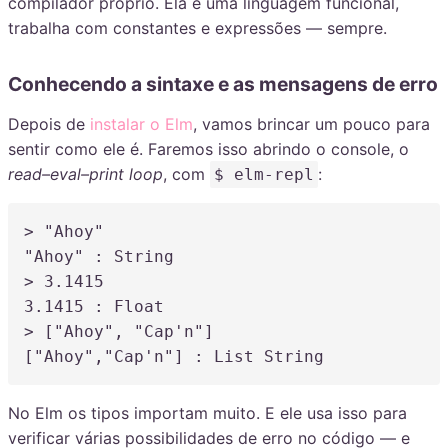
compilador próprio. Ela é uma linguagem funcional,
trabalha com constantes e expressões — sempre.
Conhecendo a sintaxe e as mensagens de erro
Depois de
instalar o Elm
, vamos brincar um pouco para
sentir como ele é. Faremos isso abrindo o console, o
read–eval–print loop
, com
:
$ elm-repl
> 
"Ahoy"
"Ahoy"
:
 String

> 3.1415

3.1415 
:
 Float

> [
"
Ahoy
"
,
"
Cap'n
"
]

[
"Ahoy"
,
"Cap'n"
] 
:
 List String
No Elm os tipos importam muito. E ele usa isso para
verificar várias possibilidades de erro no código — e