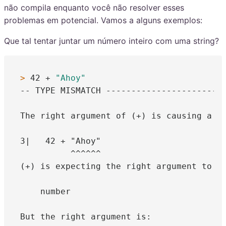
não compila enquanto você não resolver esses
problemas em potencial. Vamos a alguns exemplos:
Que tal tentar juntar um número inteiro com uma string?
> 
42 + 
"Ahoy"
-- TYPE MISMATCH ------------------------
The right argument of (+) is causing a ty
3|   42 + "Ahoy"

          ^^^^^^

(+) is expecting the right argument to be
    number

But the right argument is:
