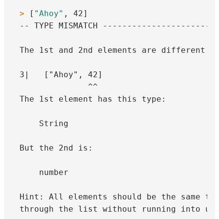
> 
[
"Ahoy"
, 42]
-- TYPE MISMATCH ------------------------
The 1st and 2nd elements are different ty
3|   ["Ahoy", 42]

              ^^

The 1st element has this type:

    String

But the 2nd is:

    number

Hint: All elements should be the same typ